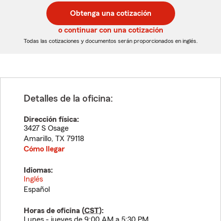
postal
postal
Obtenga una cotización
de
de
5
5
o continuar con una cotización
dígitos
dígitos
Todas las cotizaciones y documentos serán proporcionados en inglés.
Detalles de la oficina:
Dirección física:
3427 S Osage
Amarillo
,
TX
79118
Cómo llegar
Idiomas:
Inglés
Español
Horas de oficina (
CST
):
Lunes - jueves de 9:00 AM a 5:30 PM