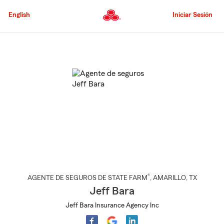
Pasar
al
English
Iniciar Sesión
contenido
principal
Comienzo
del
contenido
principal
®
AGENTE DE SEGUROS DE STATE FARM
,
AMARILLO
, TX
Jeff Bara
Jeff Bara Insurance Agency Inc