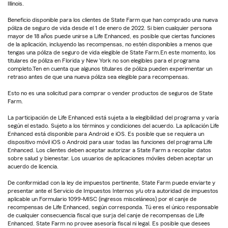
Illinois.
Beneficio disponible para los clientes de State Farm que han comprado una nueva
póliza de seguro de vida desde el 1 de enero de 2022. Si bien cualquier persona
mayor de 18 años puede unirse a Life Enhanced, es posible que ciertas funciones
de la aplicación, incluyendo las recompensas, no estén disponibles a menos que
tengas una póliza de seguro de vida elegible de State Farm.En este momento, los
titulares de póliza en Florida y New York no son elegibles para el programa
completo.Ten en cuenta que algunos titulares de póliza pueden experimentar un
retraso antes de que una nueva póliza sea elegible para recompensas.
Esto no es una solicitud para comprar o vender productos de seguros de State
Farm.
La participación de Life Enhanced está sujeta a la elegibilidad del programa y varía
según el estado. Sujeto a los términos y condiciones del acuerdo. La aplicación Life
Enhanced está disponible para Android e iOS. Es posible que se requiera un
dispositivo móvil iOS o Android para usar todas las funciones del programa Life
Enhanced. Los clientes deben aceptar autorizar a State Farm a recopilar datos
sobre salud y bienestar. Los usuarios de aplicaciones móviles deben aceptar un
acuerdo de licencia.
De conformidad con la ley de impuestos pertinente, State Farm puede enviarte y
presentar ante el Servicio de Impuestos Internos y/u otra autoridad de impuestos
aplicable un Formulario 1099-MISC (ingresos misceláneos) por el canje de
recompensas de Life Enhanced, según corresponda. Tú eres el único responsable
de cualquier consecuencia fiscal que surja del canje de recompensas de Life
Enhanced. State Farm no provee asesoría fiscal ni legal. Es posible que desees