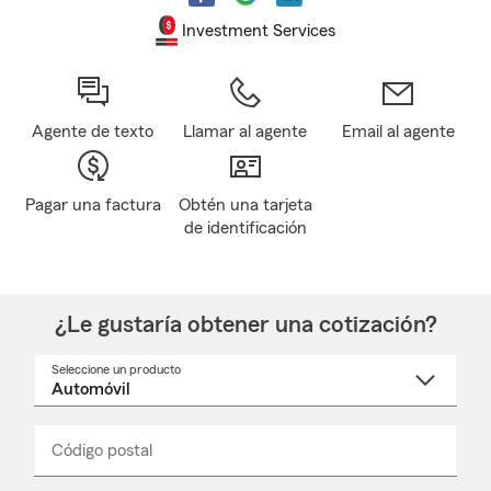
Investment Services
Agente de texto
Llamar al agente
Email al agente
Pagar una factura
Obtén una tarjeta
de identificación
¿Le gustaría obtener una cotización?
Seleccione un producto
Seleccione
un
nombre
de
producto
del
Código postal
Ingresa
Ingresa
_____
menú
un
un
desplegable
código
código