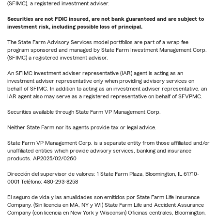
(SFIMC), a registered investment adviser.
Securities are not FDIC insured, are not bank guaranteed and are subject to
investment risk, including possible loss of principal.
The State Farm Advisory Services model portfolios are part of a wrap fee
program sponsored and managed by State Farm Investment Management Corp.
(SFIMC) a registered investment advisor.
An SFIMC investment adviser representative (IAR) agent is acting as an
investment adviser representative only when providing advisory services on
behalf of SFIMC. In addition to acting as an investment adviser representative, an
IAR agent also may serve as a registered representative on behalf of SFVPMC.
Securities available through State Farm VP Management Corp.
Neither State Farm nor its agents provide tax or legal advice.
State Farm VP Management Corp. is a separate entity from those affiliated and/or
unaffiliated entities which provide advisory services, banking and insurance
products. AP2025/02/0260
Dirección del supervisor de valores: 1 State Farm Plaza, Bloomington, IL 61710-
0001 Teléfono: 480-293-8258
El seguro de vida y las anualidades son emitidos por State Farm Life Insurance
Company. (Sin licencia en MA, NY y WI) State Farm Life and Accident Assurance
Company (con licencia en New York y Wisconsin) Oficinas centrales, Bloomington,